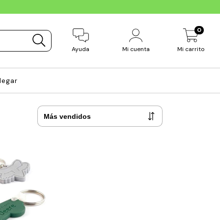
0
Ayuda
Mi cuenta
Mi carrito
legar