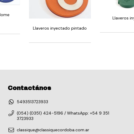
 dome
Llaveros i
Llaveros inyectado pintado
Contactános
5493513723933
(054) (0351) 424-5196 / WhatsApp: +54 9 351
3723933
classique@classiquecordoba.com.ar